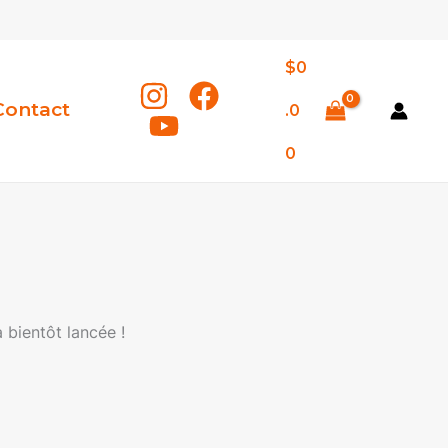
$
0
Contact
.0
0
 bientôt lancée !