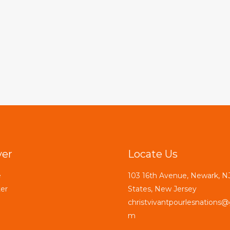
ver
Locate Us
e
103 16th Avenue, Newark, NJ
er
States, New Jersey
christvivantpourlesnations@
m