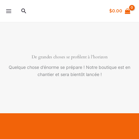
Aller
Rechercher
au
$
0.00
contenu
De grandes choses se profilent à l’horizon
Quelque chose d’énorme se prépare ! Notre boutique est en
chantier et sera bientôt lancée !