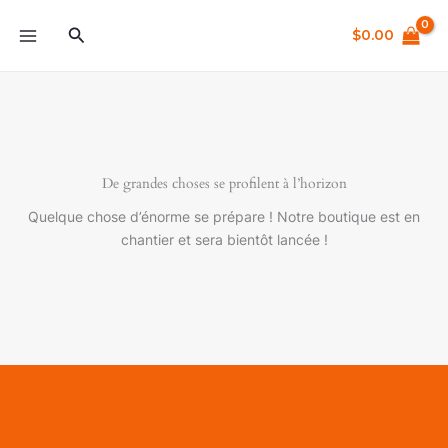
Aller
Rechercher
au
$
0.00
contenu
De grandes choses se profilent à l’horizon
Quelque chose d’énorme se prépare ! Notre boutique est en
chantier et sera bientôt lancée !