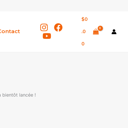
$
0
Contact
.0
0
 bientôt lancée !