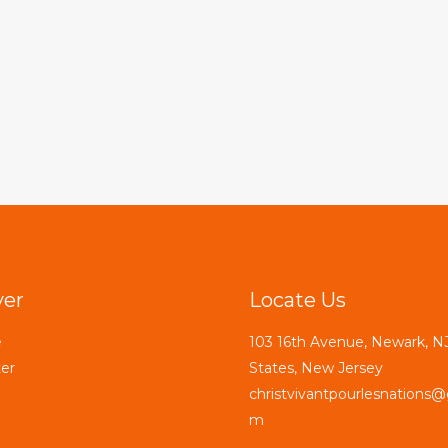
ver
Locate Us
e
103 16th Avenue, Newark, NJ
er
States, New Jersey
christvivantpourlesnations@
m