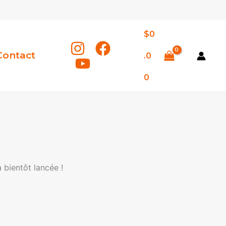
$
0
Contact
.0
0
 bientôt lancée !