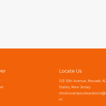
ver
Locate Us
e
103 16th Avenue, Newark, NJ
er
States, New Jersey
christvivantpourlesnations@
m