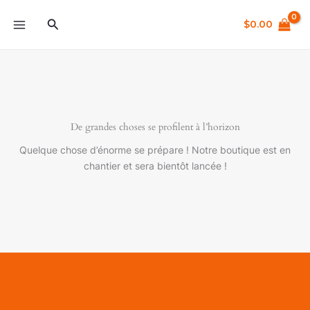
Aller
Rechercher
au
$
0.00
contenu
De grandes choses se profilent à l’horizon
Quelque chose d’énorme se prépare ! Notre boutique est en
chantier et sera bientôt lancée !